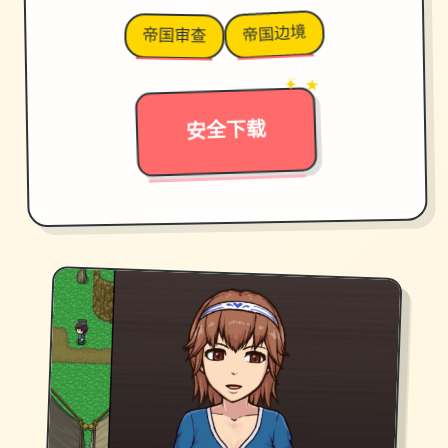
帝国边境
帝国审查
✦ ★
→
安全下载