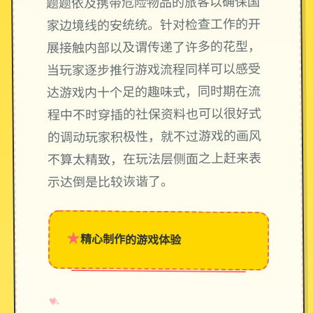
题题依及携带危险物品的旅客以确保国
家边境线的安统统。针对检查工作的开
展接触内部以及谓传递了许多的花型，
当玩家逐步推行游戏流程同样可以感受
达游戏内十个足的趣味式，同时期在流
程中不时穿插的社保资料也可以很好式
的调动玩家积极性，就不过游戏的画风
不算太精致，在玩法层侧面之上赶来表
示达倒是比较诙谐了。
★
精心制作的游戏体验
→
✧
♥