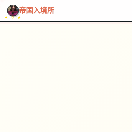
~~~
★
♡
✦
✧
♥
~
→
↗
帝国入境所
✦ ✧ ★