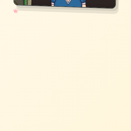
✧
♡
★
♥