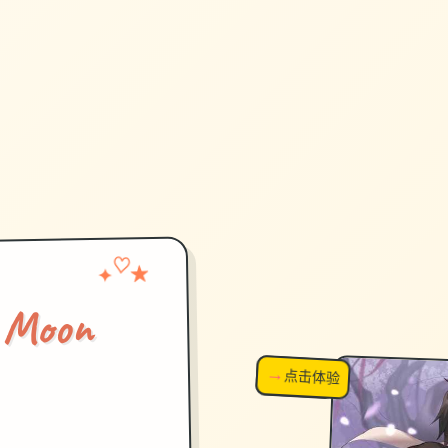
✦
♡
★
Moon
→
↗
点击体验
超棒！