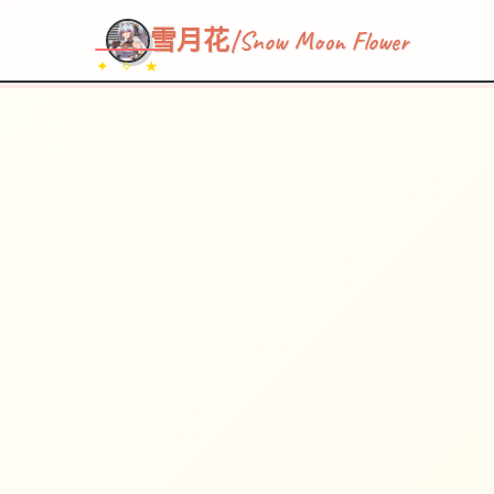
~~~
★
♡
✦
✧
♥
~
→
↗
雪月花|Snow Moon Flower
✦ ✧ ★