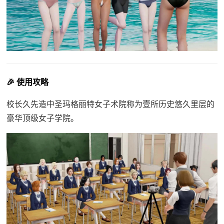
🎉 使用攻略
校长久先造中
圣玛格丽特女子术院称为壹所历史悠久里层的
豪华顶级女子学院。