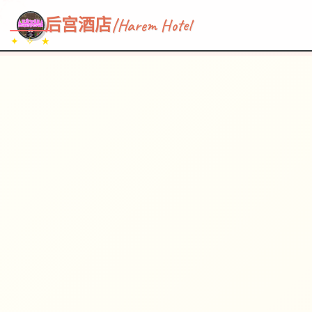
~~~
★
♡
✦
✧
♥
~
→
↗
后宫酒店|Harem Hotel
✦ ✧ ★