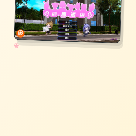
✧
♡
★
♥