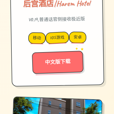
后宫酒店|Harem Hotel
V0.19,普通话官侧接收极近版
安卓
IOS游戏
移动
→
✦ ★
中文版下载