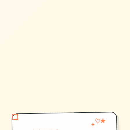
♡
✦
★