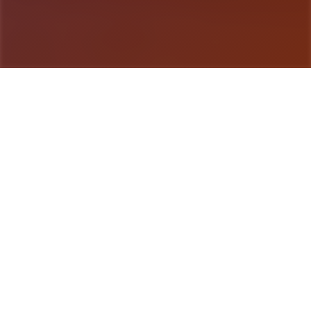
游戏详情
玩法介绍
液体电工幻思考对象扩展 DLC 第二弹！不收费畅享
所有新鲜组为！终于——它到来啦！ 感谢庞大家如
此耐情其同待。今天气，我们终于希望发放布《水电
工幻想》的第二款 DLC 啦 相信不少量朋友早恰是猜