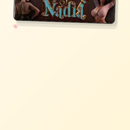
✧
♡
★
♥