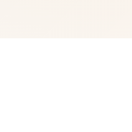
🎺 游戏简介
我的名字是峰岸优真。 由于某些原因从以前开始便作为仆
人住在宫之杜家中。 虽然我从小喜欢宫之杜春音，由于身
份的巨大差距，始终没有说出口。 然而春音主动向我告
白，我们公开成为恋人 不过，仆人和名门千金，始终是常
人难以接受的事实。 当我们向老爷——春音的父亲坦白，
希望获得祝福时，春音和老爷大吵了一架。 甚至收拾了行
李离家出走。 不管我说什么，她浑然不听坚决不回家。