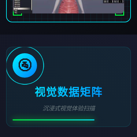
🚰
视觉数据矩阵
沉浸式视觉体验扫描