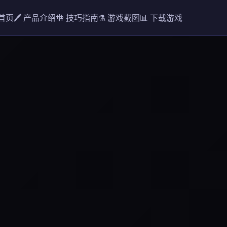
 首页
🖊️ 产品介绍
🚻 技巧指南
⚗️ 游戏截图
📊 下载游戏